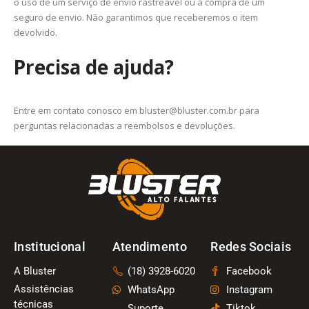
o uso de um serviço de envio rastreável ou a compra de um
seguro de envio. Não garantimos que receberemos o item
devolvido.
Precisa de ajuda?
Entre em contato conosco em bluster@bluster.com.br para
perguntas relacionadas a reembolsos e devoluções.
Institucional
Atendimento
Redes Sociais
A Bluster
(18) 3928-6020
Facebook
Assistências
WhatsApp
Instagram
técnicas
Suporte
Tiktok