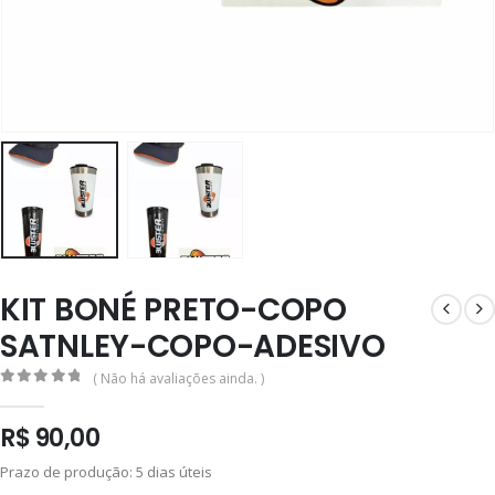
KIT BONÉ PRETO-COPO
SATNLEY-COPO-ADESIVO
( Não há avaliações ainda. )
0
out of 5
R$
90,00
Prazo de produção
: 5 dias úteis