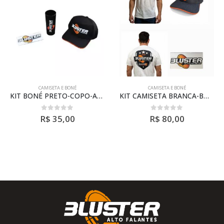
SETA E BONÉ
CAMISETA E BONÉ
CAMISE
KIT BONÉ PRETO-COPO-ADESIVO
KIT CAMISETA BRANCA-BONÉ PRETO-ADESIVO-COPO
out of 5
0
out of 5
0
o
$
35,00
R$
80,00
R$
1