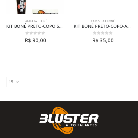
CAMISETA E BONÉ
CAMISETA E BONÉ
KIT BONÉ PRETO-COPO SATNLEY-COPO-ADESIVO
KIT BONÉ PRETO-COPO-ADESIVO
0
out of 5
0
out of 5
R$
90,00
R$
35,00